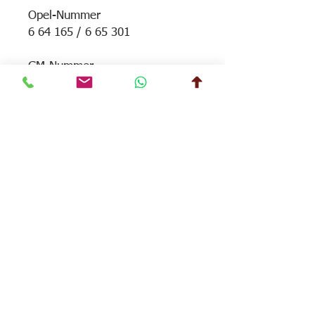
Opel-Nummer
6 64 165 / 6 65 301
GM-Nummer
90 25 02 94
Passend zu:
Ascona C 1.6
Astra F 1.6
Corsa A GSI
Kadett E 1.6
Vectra A 1.6
Lindenberg-Garage AG
Guggibadstrasse 14
6288 Schongau
Telefon
041 917 14 39