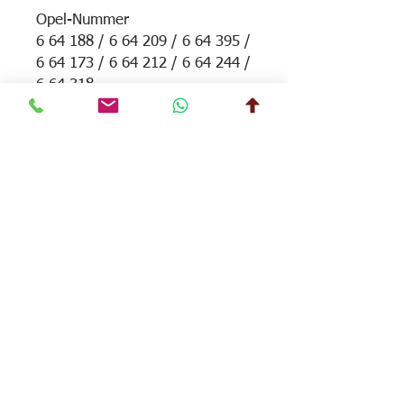
Opel-Nummer
6 64 188 / 6 64 209 / 6 64 395 /
6 64 173 / 6 64 212 / 6 64 244 /
6 64 318
GM-Nummer
90 34 38 80
Passend zu:
Corsa A Diesel
Corsa B Diesel
Combo B Diesel
Lindenberg-Garage AG
Guggibadstrasse 14
6288 Schongau
Telefon
041 917 14 39