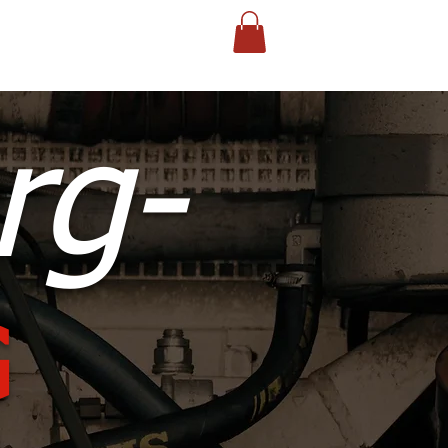
Shop
rg-
G