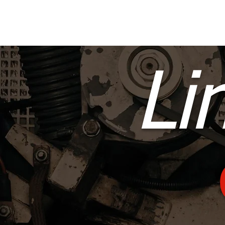
START
Li