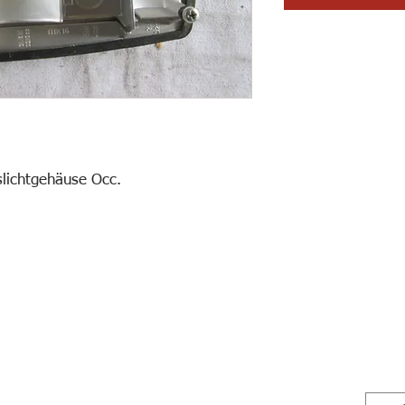
slichtgehäuse Occ.
Telefon
041 917 14 39