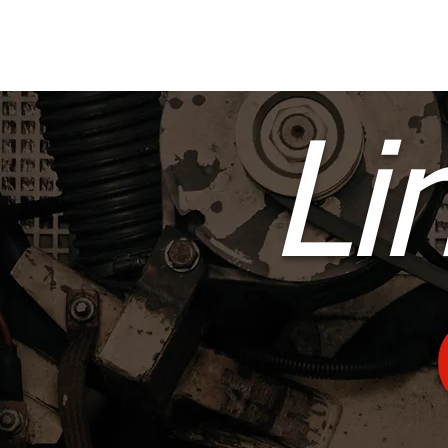
START
Li