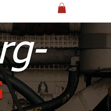
Shop
rg-
G