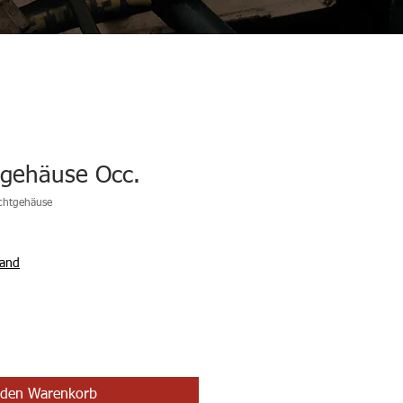
tgehäuse Occ.
ichtgehäuse
sand
 den Warenkorb